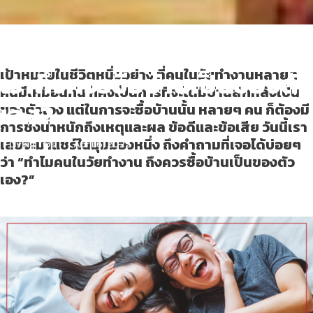
ตอบคำถามวัยทำงาน ทำไม
เราถึงควรซื้อบ้านเป็นของตัว
เป้าหมายในชีวิตหนึ่งอย่าง ที่คนในวัยทำงานหลายๆ
คนมีเหมือนกัน ก็คงเป็นการที่จะได้มีบ้านสักหลังเป็น
เอง?
ของตัวเอง แต่ในการจะซื้อบ้านนั้น หลายๆ คน ก็ต้องมี
การชั่งน้ำหนักถึงเหตุและผล ข้อดีและข้อเสีย วันนี้เรา
เลยจะมาแชร์ในมุมมองหนึ่ง ถึงคำถามที่เจอได้บ่อยๆ
Living Tips
April 6, 2022
ว่า “ทำไมคนในวัยทำงาน ถึงควรซื้อบ้านเป็นของตัว
เอง?”