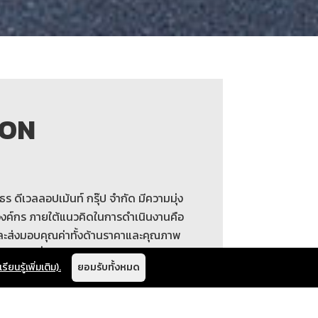
ION
ธร ดีเวลลอปเม้นท์ กรุ๊ป จำกัด มีความมุ่ง
องค์กร ภายใต้แนวคิดในการดำเนินงานคือ
ละส่งมอบคุณค่าทั้งด้านราคาและคุณภาพ
้ที่อยู่อาศัยที่สามารถตอบสนองความต้องการ
เรียนรู้เพิ่มเติม).
ยอมรับทั้งหมด
ภคสูงสุด โดยพัฒนาและขายที่อยู่อาศัยทั้ง
เดี่ยว ทาวน์โฮม และคอนโดมิเนียม ทั้งใน
และปริมณฑล พร้อมเป้าหมายในการพัฒนา