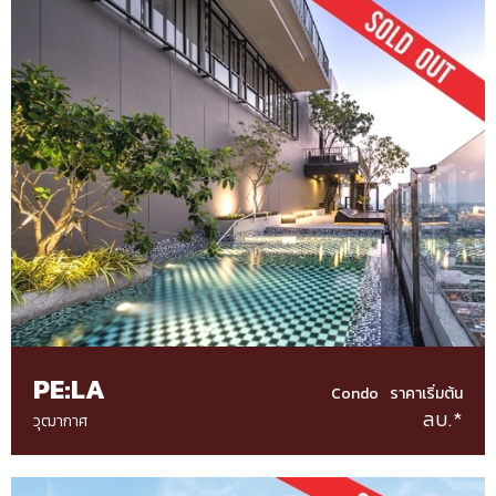
PE:LA
Condo
ราคาเริ่มต้น
ลบ.*
วุฒากาศ