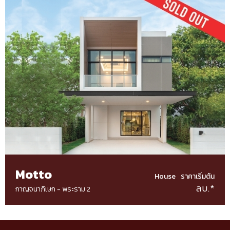
Motto
House
ราคาเริ่มต้น
ลบ.*
กาญจนาภิเษก - พระราม 2