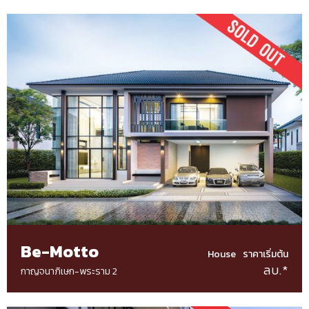
Be-Motto
House
ราคาเริ่มต้น
ลบ.*
กาญจนาภิเษก-พระราม 2