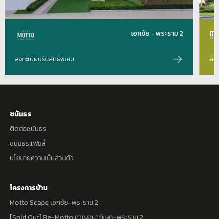
เอกชัย - พระราม 2
ลงทะเบียนรับสิทธิพิเศษ
ลงท
ชนันธร
ติดต่อชนันธร
ชนันธรแฟมิลี่
นโยบายความเป็นส่วนตัว
โครงการบ้าน
Motto Scape เอกชัย-พระราม 2
[Sold Out] Be-Motto กาญจนาภิเษก-พระราม 2