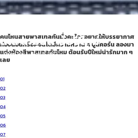
รวมไอเดีย ห้องนอนสีพาส
เทล ละมุนตารับปีใหม่
คนไหนสายพาสเทลกันมั่งคะ ใครอยากให้บรรยากาศ
ห้องนอนหรือคอนโดมีความหวาน ๆ ยูนิคอร์น ลองมา
แต่งห้องสีพาสเทลกันไหม ต้อนรับปีใหม่น่ารักมาก ๆ
Living Tips
April 6, 2022
เลย
01
02
03
04
05
06
07