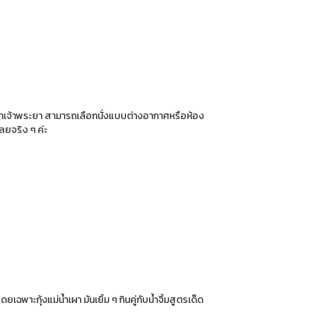
น้ำเจ้าพระยา สามารถเลือกนั่งแบบต่างอากาศหรือห้อง
เลยจริง ๆ ค่ะ
กุ้งแม่น้ำเผา มันเยิ้ม ๆ กินคู่กับน้ำจิ้มสูตรเด็ด