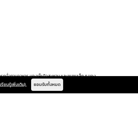
ามารถนั่งทานอาหาร มองเห็นวิวสะพาน และชุมชนเล็ก ๆ ของ
ชาติจัดจ้านถึงใจ เด็ดจริงอะไรจริง
เรียนรู้เพิ่มเติม).
ยอมรับทั้งหมด
นำ พาท่านไปทานอาหาร เติมสุขให้แก่กันเยอะ ๆ เลยนะคะ