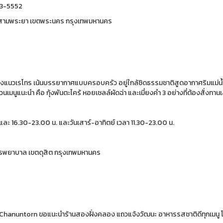
93-5552
วัดสามพระยา เขตพระนคร กรุงเทพมหานคร
ตกแต่งแนวเรโทร เน้นบรรยากาศแบบครอบครัว อยู่ใกล้ชิดธรรมชาติสูดอากาศริมแม่
นเมนูแนะนำ คือ กุ้งพันตะไคร้ หอยเชลล์ผัดฉ่า และเมี่ยงคำ 3 อย่างที่ต้องสั่งทาน
น. และ 16.30-23.00 น. และวันเสาร์-อาทิตย์ เวลา 11.30-23.00 น.
วชิรพยาบาล เขตดุสิต กรุงเทพมหานคร
anuntorn ขอแนะนำร้านสองฝั่งคลอง แถวแจ้งวัฒนะ อาหารรสชาติดีทุกเมนู โดยเฉพาะ