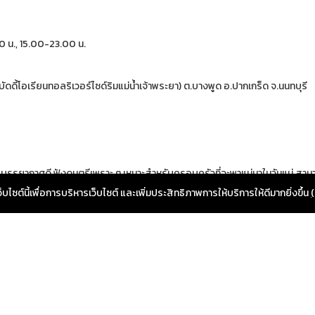
30 น., 15.00-23.00 น.
ัดดี้โอเรียนทอลริเวอร์ไซด์ริมแม่น้ำเจ้าพระยา) ต.บางพูด อ.ปากเกร็ด จ.นนทบุรี
ือน้ำ บรรยากาศดี ฟังดนตรีเพราะ ๆ เหมาะสำหรับครอบครัวที่จะพาแม่มาในวันแม่ ส
คืนนั่งชมแสงสีเสียง ลมพัดชิลล์ ๆ ทางร้านขอแนะนำ ต้มยำกุ้งร้อน ๆ หม้อใหญ่รส
ซต์นี้เพื่อการบริหารเว็บไซต์ และเพิ่มประสิทธิภาพการให้บริการให้ดีมากยิ่งขึ้น
(
ยบริมน้ำตลาดเทศบาลปทุม) ต.บางปรอก อ.เมืองปทุมธานี จ.ปทุมธานี
ยังไม่รู้ว่าจะพาคุณแม่ไปไหนดีในวันแม่ที่จะถึงนี้ ลองเอา 5 ร้านที่แอดแนะ