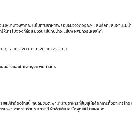
่น เหมาะที่จะพาคุณแม่ไปทานอาหารพร้อมชมวิววัดอรุณฯ และเรือที่แล่นผ่านแม่น้ำเจ้า
ำให้โทรไปจองที่ก่อน ยิ่งวันแม่นี้คนน่าจะแน่นพอสมควรเลยล่ะค่ะ
30 น., 17.30 - 20.00 น., 20.30-22.30 น.
อรุณ เขตบางกอกใหญ่ กรุงเทพมหานคร
 ริมแม่น้ำต้องร้านนี้ "กินลมชมสะพาน" ร้านอาหารที่มีเมนูให้เลือกทานทั้งอาหา
ูตรเฉพาะจากทางร้าน รสชาติดี ผักจัดเต็ม เอาใจคุณแม่มากเลยค่ะ