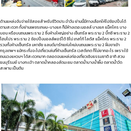
ด้านแหล่งจับจ่ายใช้สอยสำหรับชีวิตประจำวัน ย่านนี้มีทางเลือกให้ไปช้อปปิ้งได้
ตามสะดวก ทั้งย่านเพชรเกษม-บางแค ก็มีห้างเดอะมอลล์ บางแค แม็คโคร บาง
บอน หรือบนถนนพระราม 2 ซึ่งห้างใหญ่อย่าง เซ็นทรัล พระราม 2 บิ๊กซี พระราม 2
โฮมโปร พระราม 2 ช้อปปิ้งมอลล์พอร์โต้ ชิโน่ เทสโก้ โลตัส แม็คโคร พระราม 2
รวมทั้งห้างเซ็นทรัล มหาชัย แลนด์มาร์กแห่งใหม่บนถนนพระราม 2 ฝั่งขาเข้า
กรุงเทพฯ แม้กระทั่งจะไปเที่ยวเล่นที่ห้างเซ็นทรัล เวสต์เกต ก็ไม่ยากอะไร เพราะใช้
ถนนวงแหวนฯ ได้สะดวกมาก ตลอดจนแหล่งท่องเที่ยวเชิงธรรมชาติ อาทิ สวน
ธนบุรีรมย์ บางกะเจ้า ตลาดน้ำคลองลัดมะยม ตลาดน้ำบางน้ำผึ้ง ตลาดน้ำวัด
สะพาน เป็นต้น