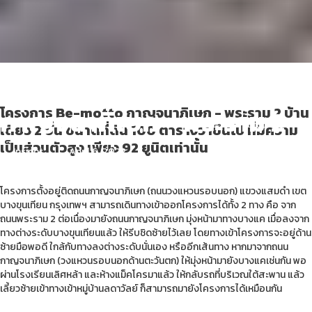
โครงการ Be-motto
กาญจนาภิเษก - พระราม 2
โครงการ Be-motto กาญจนาภิเษก - พระราม 2 บ้าน
เดี่ยว 2 ชั้น ขนาดที่ดิน 100 ตารางวาขึ้นไป ที่มีความ
เป็นส่วนตัวสูง เพียง 92 ยูนิตเท่านั้น
Insight
April 6, 2022
โครงการตั้งอยู่ติดถนนกาญจนาภิเษก (ถนนวงแหวนรอบนอก) แขวงแสมดำ เขต
บางขุนเทียน กรุงเทพฯ สามารถเดินทางเข้าออกโครงการได้ทั้ง 2 ทาง คือ จาก
ถนนพระราม 2 ต่อเนื่องมายังถนนกาญจนาภิเษก มุ่งหน้ามาทางบางแค เมื่อลงจาก
ทางต่างระดับบางขุนเทียนแล้ว ให้รีบชิดซ้ายไว้เลย โดยทางเข้าโครงการจะอยู่ด้าน
ซ้ายมือพอดี ใกล้กับทางลงต่างระดับนั่นเอง หรืออีกเส้นทาง หากมาจากถนน
กาญจนาภิเษก (วงแหวนรอบนอกด้านตะวันตก) ให้มุ่งหน้ามายังบางแคเช่นกัน พอ
ผ่านโรงเรียนเลิศหล้า และห้างแม็คโครมาแล้ว ให้กลับรถที่บริเวณใต้สะพาน แล้ว
เลี้ยวซ้ายเข้าทางเข้าหมู่บ้านลดาวัลย์ ก็สามารถมายังโครงการได้เหมือนกัน