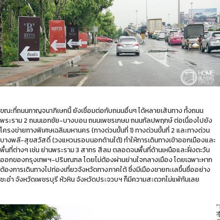
ขณะที่ถนนกาญจนาภิเษกนี้ ยังเชื่อมต่อกับถนนอื่นๆ ได้หลายเส้นทาง ทั้งถนน
พระราม 2 ถนนเอกชัย-บางบอน ถนนเพชรเกษม ถนนกัลปพฤกษ์ ต่อเนื่องไปยัง
โครงข่ายทางพิเศษเฉลิมมหานคร (ทางด่วนขั้นที่ 1) ทางด่วนขั้นที่ 2 และทางด่วน
บางพลี-สุขสวัสดิ์ (วงแหวนรอบนอกด้านใต้) ทำให้การเดินทางเข้าออกเมืองและ
พื้นที่ต่างๆ เช่น ย่านพระราม 3 สาทร สีลม ตลอดจนพื้นที่ด้านเหนือและฝั่งตะวัน
ออกของกรุงเทพฯ-ปริมณฑล โดยไม่ต้องผ่านย่านใจกลางเมือง โดยเฉพาะหาก
ต้องการเดินทางไปท่องเที่ยวจังหวัดทางภาคใต้ ซึ่งมีเมืองชายทะเลขึ้นชื่ออย่าง
ชะอำ จังหวัดเพชรบุรี หัวหิน จังหวัดประจวบฯ ก็มีความสะดวกไม่แพ้กันเลย