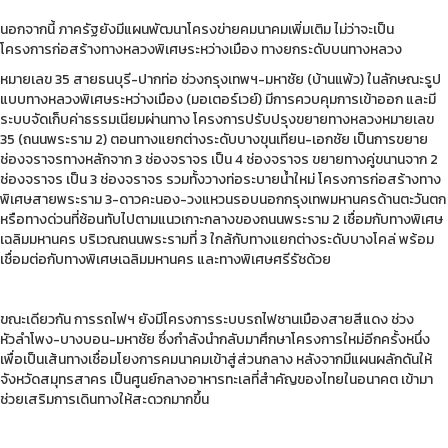
นอกจากนี้ ภาครัฐยังมีแผนพัฒนาโครงข่ายคมนาคมเพิ่มเติม ไม่ว่าจะเป็น
โครงการก่อสร้างทางหลวงพิเศษระหว่างเมือง ทางยกระดับบนทางหลวง
หมายเลข 35 สายธนบุรี-ปากท่อ ช่วงกรุงเทพฯ-มหาชัย (บ้านแพ้ว) ในลักษณะรูป
แบบทางหลวงพิเศษระหว่างเมือง (มอเตอร์เวย์) มีการควบคุมการเข้าออก และมี
ระบบจัดเก็บค่าธรรมเนียมผ่านทาง โครงการปรับปรุงขยายทางหลวงหมายเลข
35 (ถนนพระราม 2) ตอนทางแยกต่างระดับบางขุนเทียน-เอกชัย เป็นการขยาย
ช่องจราจรทางหลักจาก 3 ช่องจราจร เป็น 4 ช่องจราจร ขยายทางคู่ขนานจาก 2
ช่องจราจร เป็น 3 ช่องจราจร รวมทั้งวางท่อระบายน้ำใหม่ โครงการก่อสร้างทาง
พิเศษสายพระราม 3-ดาวคะนอง-วงแหวนรอบนอกกรุงเทพมหานครด้านตะวันตก
หรือทางด่วนที่ซ้อนทับไปตามแนวเกาะกลางของถนนพระราม 2 เชื่อมกับทางพิเศษ
เฉลิมมหานคร บริเวณถนนพระรามที่ 3 ใกล้กับทางแยกต่างระดับบางโคล่ พร้อม
เชื่อมต่อกับทางพิเศษเฉลิมมหานคร และทางพิเศษศรีรัชด้วย
ขณะเดียวกัน การรถไฟฯ ยังมีโครงการระบบรถไฟชานเมืองสายสีแดง ช่วง
หัวลำโพง-บางบอน-มหาชัย ซึ่งกำลังนำกลับมาศึกษาโครงการใหม่อีกครั้งหนึ่ง
เพื่อเป็นเส้นทางเชื่อมโยงการคมนาคมเข้าสู่ส่วนกลาง หลังจากมีแผนผลักดันให้
จังหวัดสมุทรสาคร เป็นศูนย์กลางอาหารทะเลที่สำคัญของไทยในอนาคต เข้ามา
ช่วยเสริมการเดินทางให้สะดวกมากขึ้น