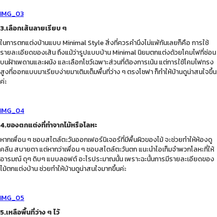
IMG_03
3.เลือกเส้นลายเรียบ ๆ
ในการตกแต่งบ้านแบบ Minimal Style สิ่งที่ควรคำนึงไม่แพ้กันเลยก็คือ การใช้
รายละเอียดของเส้น ถึงแม้ว่ารูปแบบบ้าน Minimal นิยมตกแต่งด้วยโคมไฟที่ซ่อน
บนฝ้าเพดานและผนัง และเลือกโชว์เฉพาะส่วนที่ต้องการเน้น แต่การใช้โคมไฟทรง
สูงที่ออกแบบมาเรียบง่ายมาเติมเต็มพื้นที่ว่าง ๆ ตรงโซฟา ก็ทำให้บ้านดูน่าสนใจขึ้น
ค่ะ
IMG_04
4.ของตกแต่งที่ทำจากไม้หรือโลหะ
หากเพื่อน ๆ ชอบสไตล์ตะวันออกเฟอร์นิเจอร์ที่มีพื้นผิวของไม้ จะช่วยทำให้ห้องดู
คลีน สบายตา แต่หากว่าเพื่อน ๆ ชอบสไตล์ตะวันตก แนะนำไอเท็มจำพวกโลหะที่ให้
อารมณ์ ดุๆ ดิบๆ แบบลอฟต์ อะไรประมาณนั้น เพราะฉะนั้นการมีรายละเอียดของ
ไม้ตกแต่งบ้าน ช่วยทำให้บ้านดูน่าสนใจมากขึ้นค่ะ
IMG_05
5.เหลือพื้นที่ว่าง ๆ ไว้