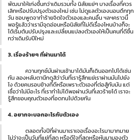
พัฒนาให้เก่งขึ้นกว่าเดิมรวมทั้ง นิสัยแย่ๆ บางเรื่องที่ควร
เลิกหรือปรับปรุงตัวเองใหม่ เช่น ไม่ดูแลตัวเองนอนดึกทุก
วัน ชอบพูดจาทำร้ายจิตใจตัวเองและคนอื่น ฯลฯคราวนี้
พอรู้แล้วว่าเรามีจุดอ่อนหรือนิสัยที่ไม่ดีเรื่องไหนบ้างก็จะ
ได้เริ่มต้นปรับปรุงและเปลี่ยนแปลงตัวเองให้เป็นคนที่ดีขึ้น
กว่าเดิมรับปีใหม่
3. เรื่องร้ายๆ ที่ผ่านมาได้
ความทุกข์มันผ่านเข้ามาได้มันก็เดินออกไปได้เช่น
กัน ลองหลับตานึกดูสิว่าวันที่เรารู้สึกแย่เราผ่านมันไปยัง
ไง ด้วยคนรอบข้างที่ดีหรือเพราะตัวเองที่ต่อสู้กับมัน แต่
เชื่อว่าไม่มีอะไร ที่เราทำไม่ได้พอผ่านวันที่เลวร้ายได้ เราจะ
รู้สึกขอบคุณตัวเองที่อดทนไปด้วยกัน
4. อยากจะบอกอะไรกับตัวเอง
ตลอดทั้งปีที่ผ่านมาเราเจอเรื่องอะไรมามากมาย
ไม่ว่าจะเป็นวันที่แย่ที่สุด หรือดีใจที่สุดหรือหันมามองตัว