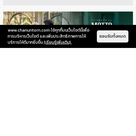
www.chanuntorn.com ใช้คุกกี้บนเว็บไซต์นี้เพื่อ
การบริหารเว็บไซต์ และเพิ่มประสิทธิภาพการให้
ยอมรับทั้งหมด
บริการให้ดีมากยิ่งขึ้น
(เรียนรู้เพิ่มเติม).
Insight
November 18, 2024
𝗠𝗼𝘁𝘁𝗼 𝗦𝗰𝗮𝗽𝗲 เอกชัย-พระราม 2 ลัก
ชูรี่ทาวน์โฮม
𝗠𝗼𝘁𝘁𝗼 𝗦𝗰𝗮𝗽𝗲 เอกชัย-พระราม 2 ลักชูรี่ทาวน์โฮม ย่านพักอาศัย มี
ความเป็น ส่วนตัวสูงทำเลเชื่อมต่อถนนพระราม 2 / กาญจนา ฯ /