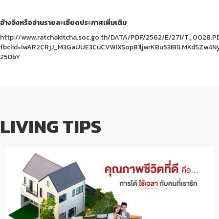
อ้างอิงหรืออ่านรายละเอียดประกาศเพิ่มเติม
http://www.ratchakitcha.soc.go.th/DATA/PDF/2562/E/271/T_0028.P
fbclid=IwAR2CRjJ_M3GaUUE3CuCVWIXSopB1ljwrKBu53IB1LMKdSZw4N
25DbY
LIVING TIPS