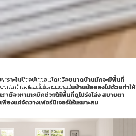
เทคนิคจัดวางเฟอร์นิเจอร์ใน
ห้องพื้นที่จำกัด
เพราะในปัจจุบันคอนโดหรือขนาดบ้านมักจะมีพื้นที่
จำกัดทำให้พื้นที่ใช้สอยภายในบ้านน้อยลงไปด้วยทำให้
เราต้องหาเทคนิคช่วยให้พื้นที่ดูโปร่งโล่ง สบายตา
Living Tips
April 6, 2022
เพียงแค่จัดวางเฟอร์นิเจอร์ให้เหมาะสม