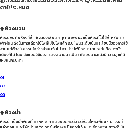
ถูกกันเลยทีเดียวใช่มั้ยล่ะคะเพื่อน ๆ ดูแล้วมันละลาน
ตาไปซะหมด
Living Tips
April 6, 2022
◆ ห้องนอน
ห้องนอน คือห้องที่สำคัญของเพื่อน ๆ ทุกคน เพราะว่าเป็นห้องที่ไว้ใช้สำหรับการ
พักผ่อน ดังนั้นการเลือกใช้ไฟที่ไม่ใช่ไฟหลัก เช่น ไฟประดับเน้นประโยชน์ของการใช้
งาน แต่ต้องไม่ควรให้สว่างจ้าจนเกินไป เช่นนำ “ไฟนีออน” มาประดับติดแถวหัว
เตียงก็ได้ โดยเน้นแบบมินิมอล แสงสบายตา เป็นคำที่ชอบอ่านแล้วมีความสุขก็ดี
เหมือนกันนะคะ
01
02
03
◆ ห้องน้ำ
ห้องน้ำ เป็นอีกห้องที่ใครหลาย ๆ คน ชอบตกแต่ง แต่ส่วนใหญ่เพื่อน ๆ อาจจะทำ
แค่วอลเปเปอร์ ผ้าม่านสติ๊กเกอร์ หรือเฟอร์นิเจอร์เก๋ ๆ แต่เรื่องความสว่างก็เป็น