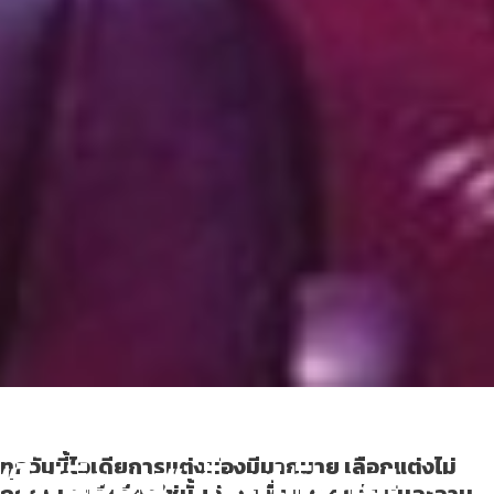
เปลี่ยนห้องให้มีชีวิตชีวาด้วย
“ไฟนีออน” ทั้งเท่ทั้งคูล!
ทุกวันนี้ไอเดียการแต่งห้องมีมากมาย เลือกแต่งไม่