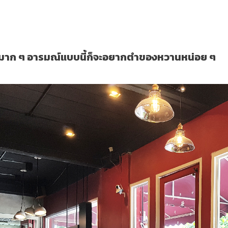
มาก ๆ อารมณ์แบบนี้ก็จะอยากตำของหวานหน่อย ๆ