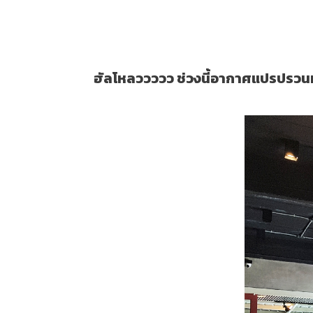
บิงซูประจำถิ่น ชาวฝั่งธนฯ !
April 6, 2022
Guids
ฮัลโหลววววว ช่วงนี้อากาศแปรปรวน