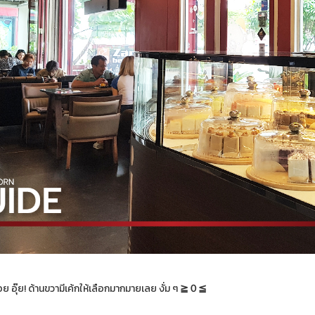
อย อุ๊ย! ด้านขวามีเค้กให้เลือกมากมายเลย งั่ม ๆ
≧０≦