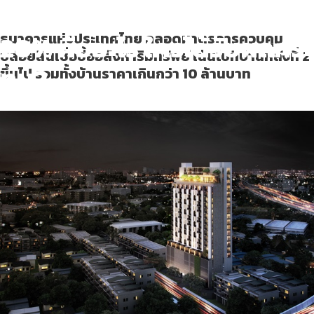
บ้านหลังที่ 2 ต้องวางดาวน์
20% คืออะไร ใครได้รับผลกระ
ธนาคารแห่งประเทศไทย คลอดมาตรการควบคุม
ปล่อยสินเชื่อซื้ออสังหาริมทรัพย์ เน้นไปที่บ้านหลังที่ 2
ทบ?
ขึ้นไป รวมทั้งบ้านราคาเกินกว่า 10 ล้านบาท
Living Tips
April 6, 2022