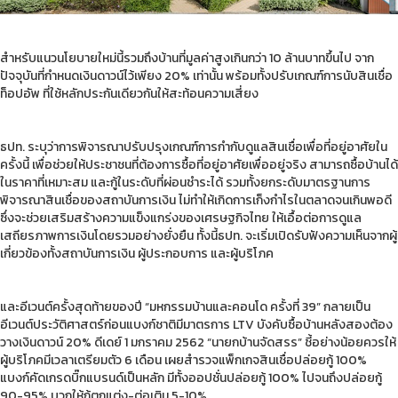
สำหรับแนวนโยบายใหม่นี้รวมถึงบ้านที่มูลค่าสูงเกินกว่า 10 ล้านบาทขึ้นไป จาก
ปัจจุบันที่กำหนดเงินดาวน์ไว้เพียง 20% เท่านั้น พร้อมทั้งปรับเกณฑ์การนับสินเชื่อ
ท็อปอัพ ที่ใช้หลักประกันเดียวกันให้สะท้อนความเสี่ยง
ธปท. ระบุว่าการพิจารณาปรับปรุงเกณฑ์การกำกับดูแลสินเชื่อเพื่อที่อยู่อาศัยใน
ครั้งนี้ เพื่อช่วยให้ประชาชนที่ต้องการซื้อที่อยู่อาศัยเพื่ออยู่จริง สามารถซื้อบ้านได้
ในราคาที่เหมาะสม และกู้ในระดับที่ผ่อนชำระได้ รวมทั้งยกระดับมาตรฐานการ
พิจารณาสินเชื่อของสถาบันการเงิน ไม่ทำให้เกิดการเก็งกำไรในตลาดจนเกินพอดี
ซึ่งจะช่วยเสริมสร้างความแข็งแกร่งของเศรษฐกิจไทย ให้เอื้อต่อการดูแล
เสถียรภาพการเงินโดยรวมอย่างยั่งยืน ทั้งนี้ธปท. จะเริ่มเปิดรับฟังความเห็นจากผู้
เกี่ยวข้องทั้งสถาบันการเงิน ผู้ประกอบการ และผู้บริโภค
และอีเวนต์ครั้งสุดท้ายของปี “มหกรรมบ้านและคอนโด ครั้งที่ 39” กลายเป็น
อีเวนต์ประวัติศาสตร์ก่อนแบงก์ชาติมีมาตรการ LTV บังคับซื้อบ้านหลังสองต้อง
วางเงินดาวน์ 20% ดีเดย์ 1 มกราคม 2562 “นายกบ้านจัดสรร” ชี้อย่างน้อยควรให้
ผู้บริโภคมีเวลาเตรียมตัว 6 เดือน เผยสำรวจแพ็กเกจสินเชื่อปล่อยกู้ 100%
แบงก์คัดเกรดบิ๊กแบรนด์เป็นหลัก มีทั้งออปชั่นปล่อยกู้ 100% ไปจนถึงปล่อยกู้
90-95% บวกให้กู้ตกแต่ง-ต่อเติม 5-10%