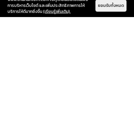
นอกจากสร้างสุนทรียภาพแล้วยังช่วยทำให้พื้นที่ของผนัง
การบริหารเว็บไซต์ และเพิ่มประสิทธิภาพการให้
ยอมรับทั้งหมด
โดดเด่นมากขึ้นด้วย
บริการให้ดีมากยิ่งขึ้น
(เรียนรู้เพิ่มเติม).
7. Architectural Details
– การติดตั้งเน้นสำหรับราย
ละเอียดเล็ก ๆ น้อย ๆที่อยู่ภายในองค์ประกอบของงาน
สถาปัตยกรรม ให้มีความสวยงามเป็นพิเศษ แสงสว่างที่
ออกมาจะใกล้เคียงกับการติดตั้งแบบUnder Cabinet
แต่ระยะของแสงสว่างจะสั้นกว่า ปริมาณแสงที่ได้น้อยกว่า