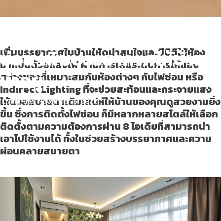
ไอเดียการแต่งบ้านด้วยไฟ
ซ่อน เพิ่มบรรยากาศให้บ้าน
เพิ่มบรรยากาศในบ้านให้ดูน่าสนใจและมีมิติให้ห้อง
มากขึ้นด้วยแสงไฟ ผ่านการเล่นระดับการให้แสง
น่าอยู่
สว่างของที่เหมาะสมกับห้องต่างๆ กับไฟซ่อน หรือ
Indirect Lighting ที่จะช่วยสะท้อนและกระจายแสง
ให้นวลสบายตาเติมเสน่ห์ให้บ้านของคุณดูสวยงามยิ่ง
Living Tips
November 15, 2022
ขึ้น ซึ่งการติดตั้งไฟซ่อน ก็มีหลากหลายสไตล์ให้เลือก
ติดตั้งตามความต้องการผ่าน 8 ไอเดียที่สามารถนำ
เอาไปใช้งานได้ ทั้งในช่วยสร้างบรรยากาศและความ
ผ่อนคลายสบายตา