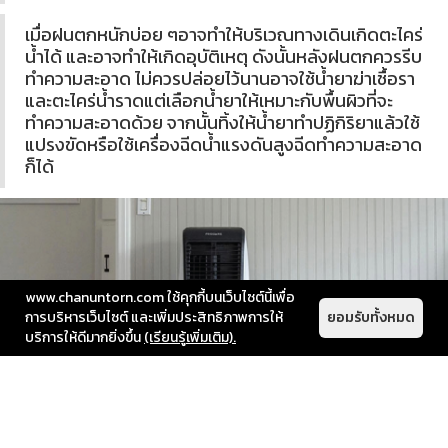
เมื่อฝนตกหนักบ่อย ๆอาจทำให้บริเวณทางเดินเกิดตะไคร่
น้ำได้ และอาจทำให้เกิดอุบัติเหตุ ดังนั้นหลังฝนตกควรรีบ
ทำความสะอาด ไม่ควรปล่อยไว้นานอาจใช้น้ำยาฆ่าเชื้อรา
และตะไคร่น้ำราดแต่เลือกน้ำยาให้เหมาะกับพื้นผิวที่จะ
ทำความสะอาดด้วย จากนั้นทิ้งให้น้ำยาทำปฏิกิริยาแล้วใช้
แปรงขัดหรือใช้เครื่องฉีดน้ำแรงดันสูงฉีดทำความสะอาด
ก็ได้
www.chanuntorn.com ใช้คุกกี้บนเว็บไซต์นี้เพื่อ
การบริหารเว็บไซต์ และเพิ่มประสิทธิภาพการให้
ยอมรับทั้งหมด
บริการให้ดีมากยิ่งขึ้น
(เรียนรู้เพิ่มเติม).