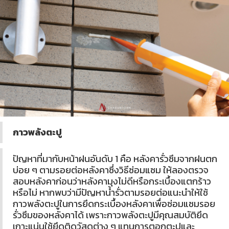
กาวพลังตะปู
ปัญหาที่มากับหน้าฝนอันดับ 1 คือ หลังคารั่วซึมจากฝนตก
บ่อย ๆ ตามรอยต่อหลังคาซึ่งวิธีซ่อมแซม ให้ลองตรวจ
สอบหลังคาก่อนว่าหลังคามุงไม่ดีหรือกระเบื้องแตกร้าว
หรือไม่ หากพบว่ามีปัญหาน้ำรั่วตามรอยต่อแนะนำให้ใช้
กาวพลังตะปูในการยึดกระเบื้องหลังคาเพื่อซ่อมแซมรอย
รั่วซึมของหลังคาได้ เพราะกาวพลังตะปูมีคุณสมบัติยึด
เกาะแน่นใช้ยึดติดวัสดุต่าง ๆ แทนการตอกตะปูและ