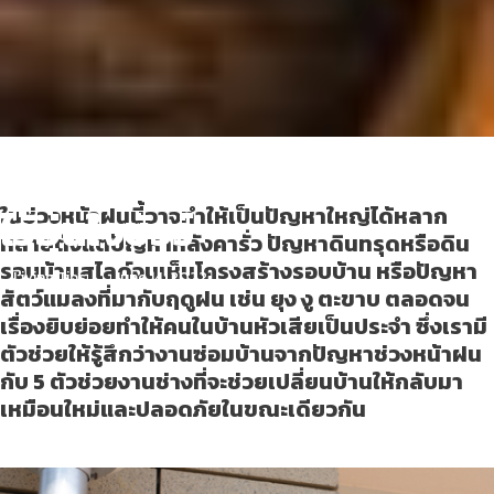
5 ตัวช่วยซ่อมบ้าน มีติดบ้าน
ไว้อุ่นใจชัวร์
ในช่วงหน้าฝนนี้อาจทำให้เป็นปัญหาใหญ่ได้หลาก
หลายตั้งแต่ปัญหาหลังคารั่ว ปัญหาดินทรุดหรือดิน
รอบบ้านสไลด์จนเห็นโครงสร้างรอบบ้าน หรือปัญหา
Living Tips
June 14, 2022
สัตว์แมลงที่มากับฤดูฝน เช่น ยุง งู ตะขาบ ตลอดจน
เรื่องยิบย่อยทำให้คนในบ้านหัวเสียเป็นประจำ ซึ่งเรามี
ตัวช่วยให้รู้สึกว่างานซ่อมบ้านจากปัญหาช่วงหน้าฝน
กับ 5 ตัวช่วยงานช่างที่จะช่วยเปลี่ยนบ้านให้กลับมา
เหมือนใหม่และปลอดภัยในขณะเดียวกัน