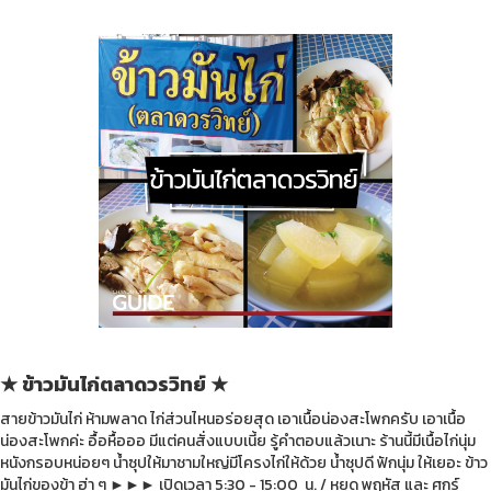
★ ข้าวมันไก่ตลาดวรวิทย์ ★
สายข้าวมันไก่ ห้ามพลาด ไก่ส่วนไหนอร่อยสุด เอาเนื้อน่องสะโพกครับ เอาเนื้อ
น่องสะโพกค่ะ อื้อหื้อออ มีแต่คนสั่งแบบเนี้ย รู้คำตอบแล้วเนาะ ร้านนี้มีเนื้อไก่นุ่ม
หนังกรอบหน่อยๆ น้ำซุปให้มาชามใหญ่มีโครงไก่ให้ด้วย น้ำซุปดี ฟักนุ่ม ให้เยอะ ข้าว
มันไก่ของข้า ฮ่า ๆ
►►►
เปิดเวลา 5:30 - 15:00 น. / หยุด พฤหัส และ ศุกร์