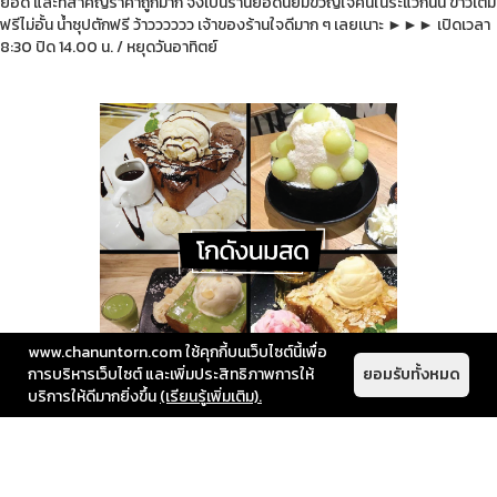
ยอด และที่สำคัญราคาถูกมาก จึงเป็นร้านยอดนิยมขวัญใจคนในระแวกนั้น ข้าวเติม
ฟรีไม่อั้น น้ำซุปตักฟรี ว้าวววววว เจ้าของร้านใจดีมาก ๆ เลยเนาะ
►►►
เปิดเวลา
8:30 ปิด 14.00 น. / หยุดวันอาทิตย์
www.chanuntorn.com ใช้คุกกี้บนเว็บไซต์นี้เพื่อ
การบริหารเว็บไซต์ และเพิ่มประสิทธิภาพการให้
ยอมรับทั้งหมด
บริการให้ดีมากยิ่งขึ้น
(เรียนรู้เพิ่มเติม).
★ โกดังนมสด ★
สุดท้ายมาปิดกันที่ของหวาน ชื่อก็บอกอยู่แล้วว่าโกดังนมสด เมนูขนมนมเนยเยอะ