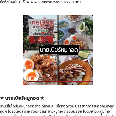
นึกถึงช้างยิ้ม นะจ๊ะ
►►►
เปิดทุกวัน เวลา 8:30 - 17:30 น.
★ นายเบียร์หมูทอด ★
ร้านนี้ไม่ได้มีแค่หมูทอดอย่างเดียวนะคะ มีไก่ทอดด้วย บรรยากาศร้านออกแนวลูก
ทุ่ง ๆ โปร่งโล่งสบาย ด้วยความที่ ข้าวหมูทอดกรอบอร่อย ไข่ต้มยางมะตูมก็สุด