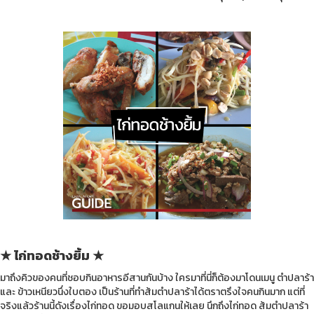
★ ไก่ทอดช้างยิ้ม ★
มาถึงคิวของคนที่ชอบกินอาหารอีสานกันบ้าง ใครมาที่นี่ก็ต้องมาโดนเมนู ตำปลาร้า
และ ข้าวเหนียวนึ่งใบตอง เป็นร้านที่ทำส้มตำปลาร้าได้ตราตรึงใจคนกินมาก แต่ที่
จริงแล้วร้านนี้ดังเรื่องไก่ทอด ขอมอบสโลแกนให้เลย นึกถึงไก่ทอด ส้มตำปลาร้า