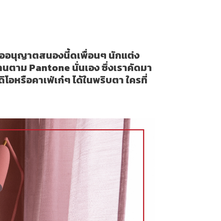
ดิโอ
นี้ขออนุญาตสนองนี้ดเพื่อนๆ นักแต่ง
านตาม Pantone นั่นเอง ซึ่งเราคัดมา
ิโอหรือคาเฟ่เก๋ๆ ได้ในพริบตา ใครที่