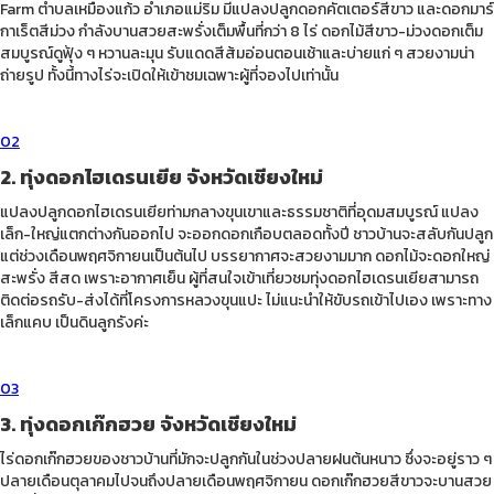
Farm ตำบลเหมืองแก้ว อำเภอแม่ริม มีแปลงปลูกดอกคัตเตอร์สีขาว และดอกมาร์
กาเร็ตสีม่วง กำลังบานสวยสะพรั่งเต็มพื้นที่กว่า 8 ไร่ ดอกไม้สีขาว-ม่วงดอกเต็ม
สมบูรณ์ดูฟุ้ง ๆ หวานละมุน รับแดดสีส้มอ่อนตอนเช้าและบ่ายแก่ ๆ สวยงามน่า
ถ่ายรูป ทั้งนี้ทางไร่จะเปิดให้เข้าชมเฉพาะผู้ที่จองไปเท่านั้น
02
2. ทุ่งดอกไฮเดรนเยีย จังหวัดเชียงใหม่
แปลงปลูกดอกไฮเดรนเยียท่ามกลางขุนเขาและธรรมชาติที่อุดมสมบูรณ์ แปลง
เล็ก-ใหญ่แตกต่างกันออกไป จะออกดอกเกือบตลอดทั้งปี ชาวบ้านจะสลับกันปลูก
แต่ช่วงเดือนพฤศจิกายนเป็นต้นไป บรรยากาศจะสวยงามมาก ดอกไม้จะดอกใหญ่
สะพรั่ง สีสด เพราะอากาศเย็น ผู้ที่สนใจเข้าเที่ยวชมทุ่งดอกไฮเดรนเยียสามารถ
ติดต่อรถรับ-ส่งได้ที่โครงการหลวงขุนแปะ ไม่แนะนำให้ขับรถเข้าไปเอง เพราะทาง
เล็กแคบ เป็นดินลูกรังค่ะ
03
3. ทุ่งดอกเก๊กฮวย จังหวัดเชียงใหม่
ไร่ดอกเก๊กฮวยของชาวบ้านที่มักจะปลูกกันในช่วงปลายฝนต้นหนาว ซึ่งจะอยู่ราว ๆ
ปลายเดือนตุลาคมไปจนถึงปลายเดือนพฤศจิกายน ดอกเก๊กฮวยสีขาวจะบานสวย