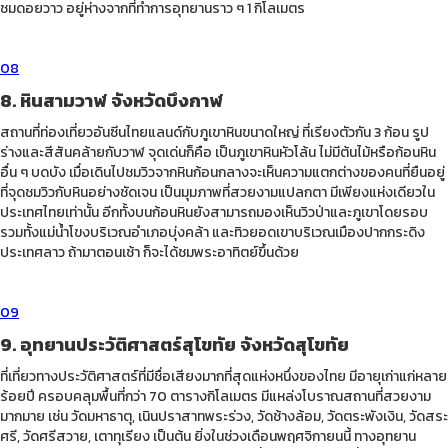
ชมดอยวาว อยู่ห่างจากที่ทำการอุทยานราว ๆ 1 กิโลเมตร
08
8. หินสามวาฬ จังหวัดบึงกาฬ
สถานที่ท่องเที่ยวอันซีนไทยแลนด์กับภูเขาหินขนาดใหญ่ ที่เรียงตัวกัน 3 ก้อน รูป
ร่างและสีสันคล้ายกับวาฬ จุดเด่นก็คือ เป็นภูเขาหินหัวโล้น ไม่มีต้นไม้หรือก้อนหิน
อื่น ๆ บดบัง เมื่อเดินไปชมวิวจากหินก้อนกลางจะเห็นความแตกต่างของคนที่ยืนอยู่
ที่จุดชมวิวกับหินอย่างชัดเจน เป็นมุมภาพที่สวยงามแปลกตา มีเพียงแห่งเดียวใน
ประเทศไทยเท่านั้น อีกทั้งบนก้อนหินยังสามารถมองเห็นวิวป่าและภูเขาโดยรอบ
รวมทั้งแม่น้ำโขงบริเวณอำเภอบุ่งคล้า และทิวยอดเขาบริเวณเมืองปากกระดิง
ประเทศลาว ถ้ามาตอนเช้า ก็จะได้ชมพระอาทิตย์ขึ้นด้วย
09
9. อุทยานประวัติศาสตร์สุโขทัย จังหวัดสุโขทัย
ที่เที่ยวทางประวัติศาสตร์ที่มีชื่อเสียงมากที่สุดแห่งหนึ่งของไทย มีอายุเก่าแก่หลาย
ร้อยปี ครอบคลุมพื้นที่กว่า 70 ตารางกิโลเมตร มีแหล่งโบราณสถานที่สวยงาม
มากมาย เช่น วัดมหาธาตุ, เนินปราสาทพระร่วง, วัดช้างล้อม, วัดตระพังเงิน, วัดสระ
ศรี, วัดศรีสวาย, เตาทุเรียง เป็นต้น ยิ่งในช่วงเดือนพฤศจิกายนนี้ ทางอุทยาน