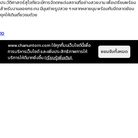
ประวัติศาสตร์สุโขทัยจะมีการจัดตกแต่งสถานที่อย่างสวยงาม เพื่อเตรียมพร้อม
สำหรับงานลอยกระทง มีมุมถ่ายรูปสวย ๆ หลากหลายมุม พร้อมกับมีตลาดย้อน
ยุคให้เดินเที่ยวชมด้วย
10
10. เกาะหลีเป๊ะ จังหวัดสตูล
www.chanuntorn.com ใช้คุกกี้บนเว็บไซต์นี้เพื่อ
การบริหารเว็บไซต์ และเพิ่มประสิทธิภาพการให้
ยอมรับทั้งหมด
ที่เที่ยวทะเลอันดามันสวย ๆ ที่ควรไปสัมผัสกันสักครั้ง เป็นเกาะขนาดเล็กใจกลาง
บริการให้ดีมากยิ่งขึ้น
(เรียนรู้เพิ่มเติม).
ท้องทะเลกว้างใหญ่ น้ำทะเลเป็นสีฟ้าเทอร์ควอยซ์ใส ถึงขนาดว่ามองเห็นแนว
ปะการังที่อยู่ใต้น้ำรอบ ๆ เกาะ หาดทรายก็ขาวสะอาดตา เม็ดทรายเล็กละเอียด
เนียนนุ่ม สามารถนอนเล่นอาบแดดริมทะเลได้สบาย ๆ บรรยากาศเงียบสงบ มี
ที่พักและสิ่งอำนวยความสะดวกครบครัน
เดือนพฤศจิกายน เป็นเดือนที่เพิ่งเริ่มหนาว แต่บรรยากาศก็สวยงามไม่แพ้
เดือนอื่น ๆ ในช่วงหน้าหนาว และสถานที่ท่องเที่ยวยังคงมีนักท่องเที่ยวน้อย
อยู่ เที่ยวได้แบบชิล ๆ และถ้าหากวางแผนล่วงหน้า ก็จะยิ่งสะดวกต่อการเดิน
ทางท่องเที่ยวค่ะ