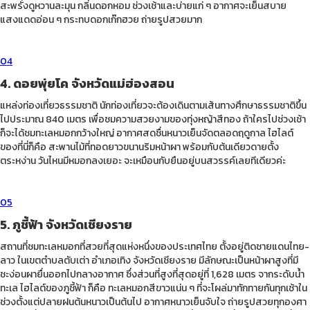
สะพรั่งดูหวานละมุน กลิ่นดอกหอม ช่วงเช้าและบ่ายแก่ ๆ อากาศจะเย็นสบาย
แสงแดดอ่อน ๆ กระทบดอกเก๊กฮวย ถ่ายรูปสวยมาก
04
4. ดอยพุ่ยโค จังหวัดแม่ฮ่องสอน
แหล่งท่องเที่ยวธรรมชาติ นักท่องเที่ยวจะต้องเดินตามเส้นทางศึกษาธรรมชาติขึ้น
ไปประมาณ 840 เมตร เพื่อชมความสวยงามของทุ่งหญ้าสีทอง ถ้าใครไปช่วงเช้า
ก็จะได้ชมทะเลหมอกกว้างใหญ่ อากาศสดชื่นหนาวเย็นจัดตลอดฤดูกาล ไฮไลต์
ของที่นี่ก็คือ สะพานไม้ที่ทอดยาวขนานริมหน้าผา พร้อมกับต้นเดียวดายตั้ง
ตระหง่าน วันไหนมีหมอกลงเยอะ จะเหมือนกับยืนอยู่บนสวรรค์เลยทีเดียวค่ะ
05
5. ภูชี้ฟ้า จังหวัดเชียงราย
สถานที่ชมทะเลหมอกที่สวยที่สุดแห่งหนึ่งของประเทศไทย ตั้งอยู่ติดชายแดนไทย-
ลาว ในเขตตำบลตับเต่า อำเภอเทิง จังหวัดเชียงราย มีลักษณะเป็นหน้าผาสูงที่มี
ชะง่อนผายื่นออกไปกลางอากาศ ซึ่งส่วนที่สูงที่สุดอยู่ที่ 1,628 เมตร จากระดับน้ำ
ทะเล ไฮไลต์ของภูชี้ฟ้า ก็คือ ทะเลหมอกสีขาวแน่น ๆ ที่จะโผล่มาทักทายกันทุกเช้าใน
ช่วงตั้งแต่ปลายฝนต้นหนาวเป็นต้นไป อากาศหนาวเย็นจับใจ ถ่ายรูปสวยทุกองศา