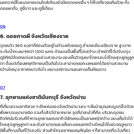
นอกจากนี้ในแนวชายแดนใกล้เคียงยังมียอดดอยอื่น ๆ ให้ไปเที่ยวชมกันด้วย ทั้ง
ดอยผาตั้ง, ภูชี้ดาว และภูชี้เดือน
06
6. ดอยกาดผี จังหวัดเชียงราย
จุดชมวิว 360 องศาที่ซ่อนตัวอยู่ในตำบลห้วยชมภู อำเภอเมืองเชียงราย สูงจาก
ระดับน้ำทะเลมากกว่า 1,100 เมตร ด้านบนเป็นพื้นที่โล่งกว้าง เจ้าหน้าที่ได้ปรับปรุง
ภูมิทัศน์จัดตกแต่งสวนอย่างสวยงาม มองเห็นวิวขุนเขาโดยรอบได้ไกลสุดลูกหูลูก
ตา ตั้งแต่เดือนพฤศจิกายนเป็นต้นไปจะสามารถชมทะเลหมอกได้อย่างสวยงาม
กว้างใหญ่ อากาศหนาวจับใจ เหมาะแก่การมานอนกางเต็นท์ชมดาว
07
7. อุทยานแห่งชาตินันทบุรี จังหวัดน่าน
ที่เที่ยวธรรมชาติสวย ๆ อีกแห่งของจังหวัดน่าน รอบ ๆ ผืนป่าอุดมสมบูรณ์ไปด้วย
พืชพรรณนานาชนิด รวมทั้งสัตว์ป่ามากมาย จุดที่น่าสนใจก็คือ บริเวณจุดชม
ทิวทัศน์บริเวณที่ทำการอุทยานแห่งชาติ มีลักษณะเป็นลานหญ้ากว้าง มองเห็นวิวได้
ไกลสุดลูกหูลูกตา และยังสามารถมองเห็นทะเลหมอกกว้างใหญ่ได้ในช่วงฤดูหนาว
มีพื้นที่กางเต็นท์ไว้รองรับ ส่วนถ้าใครอยากผจญภัญนิด ๆ ก็สามารถที่จะไปเที่ยว