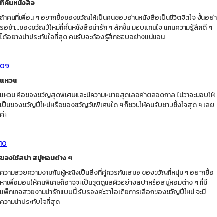
ที่คั่นหนังสือ
ถ้าคนที่เพื่อน ๆ อยากซื้อของขวัญให้เป็นคนชอบอ่านหนังสือเป็นชีวิตจิตใจ งั้นอย่า
รอช้า...ของขวัญปีใหม่ที่คั่นหนังสือน่ารัก ๆ สักชิ้น มอบแทนใจ แทนความรู้สึกดี ๆ
ได้อย่างน่าประทับใจที่สุด คนรับจะต้องรู้สึกชอบอย่างแน่นอน
09
แหวน
แหวน คือของขวัญสุดพิเศษและมีความหมายสุดเลอค่าตลอดกาล ไม่ว่าจะมอบให้
เป็นของขวัญปีใหม่หรือของขวัญวันพิเศษใด ๆ ก็ชวนให้คนรับซาบซึ้งใจสุด ๆ เลย
ค่ะ
10
ของใช้สปา สบู่หอมต่าง ๆ
ความสวยความงามกับผู้หญิงเป็นสิ่งที่คู่ควรกันเสมอ ของขวัญที่หนุ่ม ๆ อยากซื้อ
หาเพื่อมอบให้คนพิเศษก็อาจจะเป็นชุดดูแลผิวอย่างสปาหรือสบู่หอมต่าง ๆ ที่มี
แพ็กเกจสวยงามน่ารักแบบนี้ รับรองค่ะว่าไอเดียการเลือกของขวัญปีใหม่ จะมี
ความน่าประทับใจที่สุด