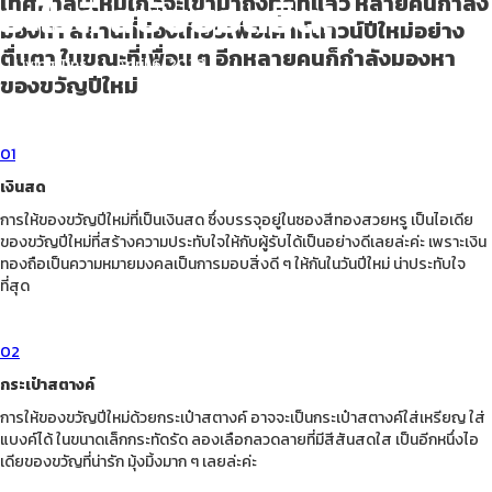
อะไรดี ฉบับยอดฮิต!
เทศกาลปีใหม่ใกล้จะเข้ามาถึงทุกทีแล้ว หลายคนกำลัง
มองหา สถานที่ท่องเที่ยวเพื่อเคาท์ดาวน์ปีใหม่อย่าง
ตื่นตา ในขณะที่เพื่อน ๆ อีกหลายคนก็กำลังมองหา
Living Tips
April 6, 2022
ของขวัญปีใหม่
01
เงินสด
การให้ของขวัญปีใหม่ที่เป็นเงินสด ซึ่งบรรจุอยู่ในซองสีทองสวยหรู เป็นไอเดีย
ของขวัญปีใหม่ที่สร้างความประทับใจให้กับผู้รับได้เป็นอย่างดีเลยล่ะค่ะ เพราะเงิน
ทองถือเป็นความหมายมงคลเป็นการมอบสิ่งดี ๆ ให้กันในวันปีใหม่ น่าประทับใจ
ที่สุด
02
กระเป๋าสตางค์
การให้ของขวัญปีใหม่ด้วยกระเป๋าสตางค์ อาจจะเป็นกระเป๋าสตางค์ใส่เหรียญ ใส่
แบงค์ได้ ในขนาดเล็กกระทัดรัด ลองเลือกลวดลายที่มีสีสันสดใส เป็นอีกหนึ่งไอ
เดียของขวัญที่น่ารัก มุ้งมิ้งมาก ๆ เลยล่ะค่ะ