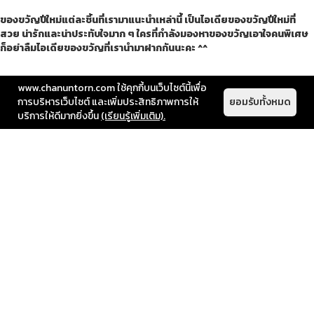
ของขวัญปีใหม่แต่ละชิ้นที่เรามาแนะนำเหล่านี้ เป็นไอเดียของขวัญปีใหม่ที่
สวย น่ารักและน่าประทับใจมาก ๆ ใครที่กำลังมองหาของขวัญเอาใจคนพิเศษ
ก็อย่าลืมไอเดียของขวัญที่เรานำมาฝากกันนะคะ ^^
www.chanuntorn.com ใช้คุกกี้บนเว็บไซต์นี้เพื่อ
การบริหารเว็บไซต์ และเพิ่มประสิทธิภาพการให้
ยอมรับทั้งหมด
บริการให้ดีมากยิ่งขึ้น
(เรียนรู้เพิ่มเติม).
LIVING TIPS