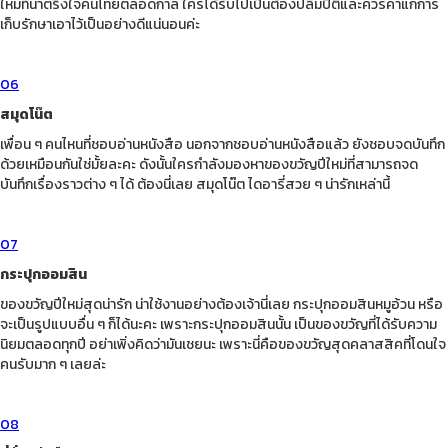
ใหม่ที่น่าตรึงใจคนไทยตลอดกาล ใครได้รับไปเป็นต้องปลื้มปิติและควรค่าแก่การ
เก็บรักษาเอาไว้เป็นอย่างดีแน่นอนค่ะ
06
สมุดโน๊ต
เพื่อน ๆ คนไหนที่ชอบอ่านหนังสือ นอกจากชอบอ่านหนังสือแล้ว ยังชอบจดบันทึก
ด้วยเหมือนกันใช่มั้ยละคะ ดังนั้นใครกำลังมองหาของขวัญปีใหม่ที่สามารถจด
บันทึกเรื่องราวต่าง ๆ ได้ ต้องนี่เลย สมุดโน๊ต ไดอารี่สวย ๆ น่ารักเหล่านี้
07
กระปุกออมสิน
ของขวัญปีใหม่สุดน่ารัก น่าใช้งานอย่างต้องเจ้านี่เลย กระปุกออมสินหมูอ้วน หรือ
จะเป็นรูปแบบอื่น ๆ ก็ได้นะคะ เพราะกระปุกออมสินนั้น เป็นของขวัญที่ได้รับความ
นิยมตลอดทุกปี อย่าเพิ่งคิดว่ามันเชยนะ เพราะนี่คือของขวัญสุดคลาสสิคที่โดนใจ
คนรับมาก ๆ เลยล่ะ
08