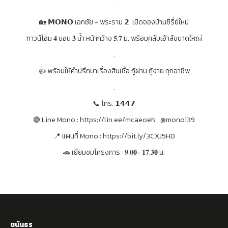
.
🏡 𝗠𝗢𝗡𝗢 เอกชัย - พระราม 𝟮 เปิดจองบ้านซีรี่ย์ใหม่
ทาวน์โฮม 𝟒 นอน 𝟑 น้ำ หน้ากว้าง 𝟓.𝟕 ม. พร้อมคลับเฮ้าส์ขนาดใหญ่
.
👍 พร้อมให้คำปรึกษาเรื่องสินเชื่อ กู้ผ่าน กู้ง่าย ทุกอาชีพ
.
📞 โทร. 𝟭𝟰𝟰𝟳
🟢 Line Mono : https://lin.ee/mcaeoeN , @mono139
📍 แผนที่ Mono : https://bit.ly/3CXJ5HD
🚗 เยี่ยมชมโครงการ : 𝟗.𝟎𝟎- 𝟏𝟕.𝟑𝟎 น.
ชนันธร